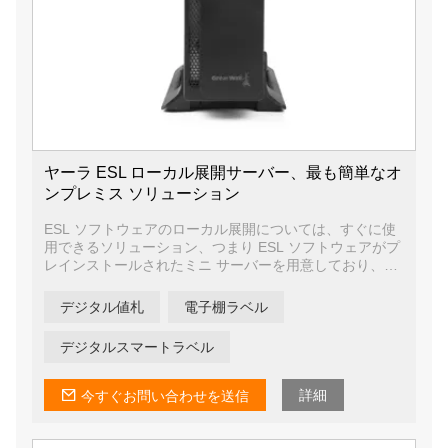
ヤーラ ESL ローカル展開サーバー、最も簡単なオ
ンプレミス ソリューション
ESL ソフトウェアのローカル展開については、すぐに使
用できるソリューション、つまり ESL ソフトウェアがプ
レインストールされたミニ サーバーを用意しており、多
くのエンド ユーザーから良いフィードバックを受けてい
ます。ユーザーはそのままサーバーにソフトウェアをイ
デジタル値札
電子棚ラベル
ンストールする必要がないため、時間と人件費を大幅に
節約できます。1台のサーバーで30,000個のESLタグを管
デジタルスマートラベル
理でき、複数店舗の一元管理を実現できます。これは他
の競合他社に対する当社の利点の 1 つです。
詳細
今すぐお問い合わせを送信